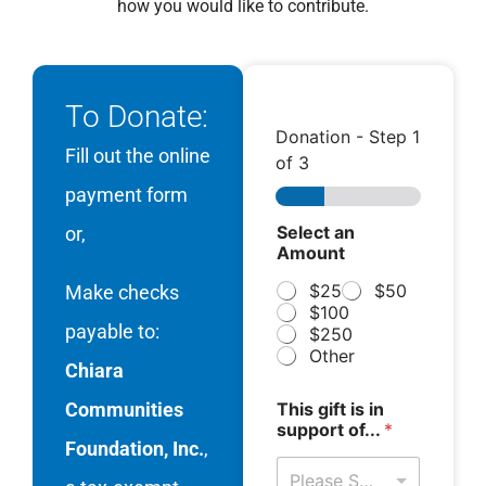
how you would like to contribute.
To Donate:
Donation
-
Step
1
Fill out the online
of 3
payment form
A
Select an
or,
m
Amount
o
u
$25
$50
Make checks
n
$100
t
payable to:
$250
l
Other
i
Chiara
k
e
Communities
This gift is in
p
support of...
*
r
Foundation, Inc.
,
o
Please Select
g