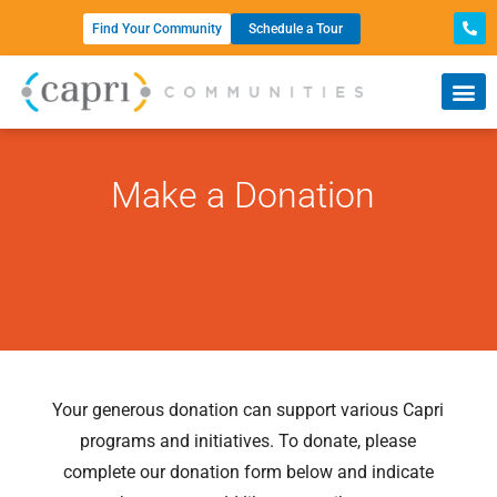
Find Your Community
Schedule a Tour
Make a Donation
Your generous donation can support various Capri
programs and initiatives. To donate, please
complete our donation form below and indicate